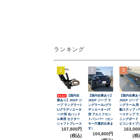
ランキング
1
2
3
【国内在
【国内在庫あり】
【国内在庫あ
庫あり】JEEP ジ
JEEP ジープ ラ
JEEP ジープ 
ープ ラングラーJ
ングラーJL/グラ
ングラーJL用
L/グラディエータ
ディエーターJT
動ステップ パ
ーJT用 右ハンド
用 アルミフロン
ーステップ ラ
ル車用 セクター
トバンパー（セン
ニングボード
シャフトブレース
サー穴選択出来ま
ビコンタイプ
107,800円
す）
163,00
104,800円
(税込)
(税