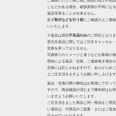
ご連絡いただく際に既に商品の加工や部品
しなどがある場合、破損原因が不明になる
返品等承ることが出来ません。
必ず
取付などを行う前
にご確認の上ご連絡
いいたします。
※返品は原則
不良品のみ
のご対応となりま
受注生産品に関してはご注文キャンセル・
交換を承っておりません。
写真映りのイメージと違うなどお客様の個
理由による返品・交換、ご連絡無き場合の
交換には応じかねますので、あらかじめご
上ご注文頂きますようお願い申し上げます
返品・交換の際の梱包はお客様にて行って
すので、商品確認が済むまで梱包材はお持
いますようお願いいたします。
ご注文頂きました商品と同一商品をご用意
い場合は、代替品のご提案・またはご返金
応させていただきます。