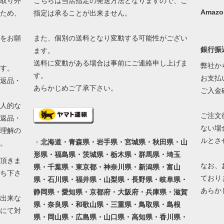
取り外
こちらは当店指定の発送方法となりますので、ご
Amazo
ため、
指定は承ることが出来ません。
をお願
また、個別の送料となり変動する可能性がござい
銀行振
ます。
送料に変動がある場合は事前にご連絡申し上げま
弊社か
す。
す。
お支払
返品・
あらかじめご了承下さい。
ご入金
人的な
ご注文
返品・
ない場
理解の
ルとさ
・
北海道・青森県・岩手県・宮城県・秋田県・山
。
形県・福島県・茨城県・栃木県・群馬県・埼玉
頂きま
なお、
県・千葉県・東京都・神奈川県・新潟県・富山
ち下さ
ており
県・石川県・福井県・山梨県・長野県・岐阜県・
あらか
静岡県・愛知県・京都府・大阪府・兵庫県・滋賀
出来な
県・奈良県・和歌山県・三重県・鳥取県・島根
にて対
県・岡山県・広島県・山口県・高知県・香川県・