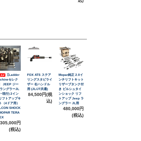
込)
【Ladder
FOX ATS ステア
Mopar純正 2.0イ
achineセレク
リングスタビライ
ンチリフトキット
】 JEEP ジー
ザー 右ハンドル
リザーブタンク付
 ラングラーJL
用 (JL/JT共通)
き ビルシュタイ
8~現行) 2イン
84,500円(税
ンショック リフ
リフトアップキ
トアップ Jeep ラ
込)
ト（4ドア用）
ングラー JL用
LCON SHOCK
480,000円
MOPAR TERA
(税込)
EX
305,000円
(税込)