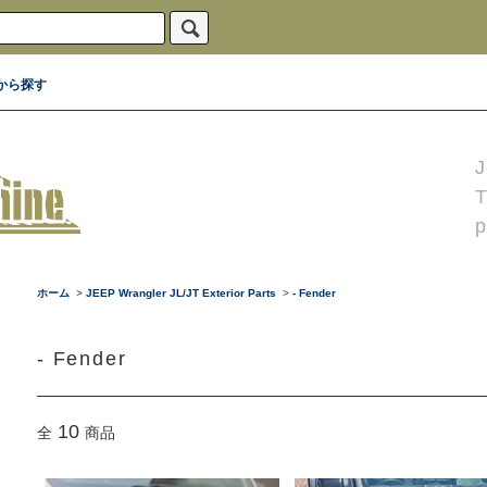
から探す
J
p
ホーム
>
JEEP Wrangler JL/JT Exterior Parts
>
- Fender
- Fender
10
全
商品