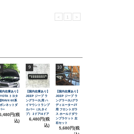
<
1
>
8
9
10
国内在庫あり】
【国内在庫あり】
【国内在庫あり】
OYOTA トヨタ
JEEP ジープ ラ
JEEP ジープ ラ
型RAV4 60系
ングラーJL用 ハ
ングラーJL/グラ
 ボンネットダ
イマウントランプ
ディエーターJT
パー
カバー（JLタイ
用 フロントガラ
6,480円(税
プ） 2ドア/4ドア
ス ホールドダウ
6,480円(税
ンブラケット 左
込)
右セット
込)
5,680円(税