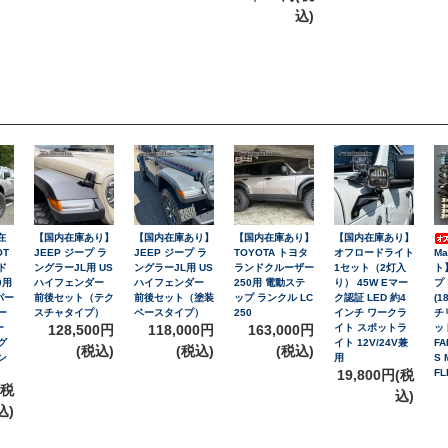
込)
在
【国内在庫あり】
【国内在庫あり】
【国内在庫あり】
【国内在庫あり】
OT
JEEP ジープ ラ
JEEP ジープ ラ
TOYOTA トヨタ
オフロードライト
M
ド
ングラーJL用 US
ングラーJL用 US
ランドクルーザー
1セット（2灯入
ト
0用
ハイフェンダー
ハイフェンダー
250用 電動ステ
り） 45W Eマー
プ
パー
前後セット（テク
前後セット（塗装
ップ ランクル LC
ク認証 LED 約4
(1
ー
スチャタイプ）
ベースタイプ）
250
インチ ワークラ
チ
ー
128,500円
118,000円
163,000円
イト スポットラ
ッ
グ
イト 12V/24V兼
FA
(税込)
(税込)
(税込)
ン
用
S 
19,800円(税
FL
(税
込)
込)