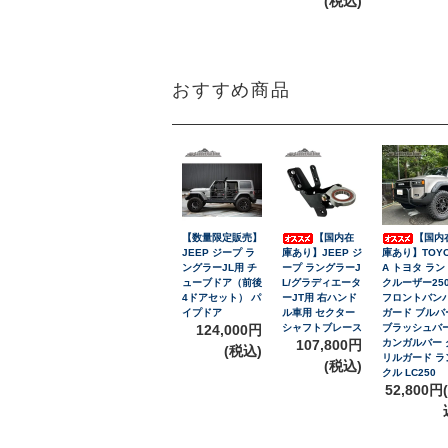
(税込)
おすすめ商品
【数量限定販売】
【国内在
【国内
JEEP ジープ ラ
庫あり】JEEP ジ
庫あり】TOY
ングラーJL用 チ
ープ ラングラーJ
A トヨタ ラン
ューブドア（前後
L/グラディエータ
クルーザー25
4ドアセット） パ
ーJT用 右ハンド
フロントバン
イプドア
ル車用 セクター
ガード ブルバ
124,000円
シャフトブレース
ブラッシュバ
107,800円
カンガルバー 
(税込)
リルガード ラ
(税込)
クル LC250
52,800円