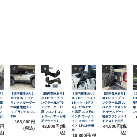
4
5
6
7
り】
【国内在庫あり】
【国内在庫あり】
【国内在庫あり】
【国内在庫あり】
【
ラ
TOYOTA トヨタ
JEEP ジープ ラ
オフロードライト
JEEP ジープ ラ
T
 電
ランドクルーザー
ングラーJL/グラ
1セット（2灯入
ングラーJL用 ス
新
ワ
250用 電動ステ
ディエーターJT
り） 45W Eマー
ペアタイヤキャリ
用
ン
ップ ランクル LC
用 フロントコン
ク認証 LED 約4
ア テールゲート
ン
（ル
250
トロールアーム補
インチ ワークラ
補強ブラケット 2
）
163,000円
正ブラケット
イト スポットラ
ドア 4ドア共用
0円
42,800円(税
イト 12V/24V兼
44,800円(税
(税込)
用
込)
込)
込)
19,800円(税