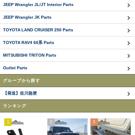
JEEP Wrangler JL/JT Interior Parts
JEEP Wrangler JK Parts
TOYOTA LAND CRUISER 250 Parts
TOYOTA RAV4 60系 Parts
MITSUBISHI TRITON Parts
Outlet Parts
グループから探す
【発送】佐川急便
ランキング
1
2
3