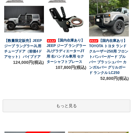
【国内在庫あり】
【数量限定販売】JEEP
【国内在庫あり】
JEEP ジープ ラングラー
ジープ ラングラーJL用
TOYOTA トヨタ ランド
JL/グラディエーターJT
チューブドア（前後4ド
クルーザー250用 フロン
用 右ハンドル車用 セク
アセット） パイプドア
トバンパーガード ブル
ターシャフトブレース
124,000円(税込)
バー ブラッシュバー カ
107,800円(税込)
ンガルバー グリルガー
ド ランクル LC250
52,800円(税込)
もっと見る