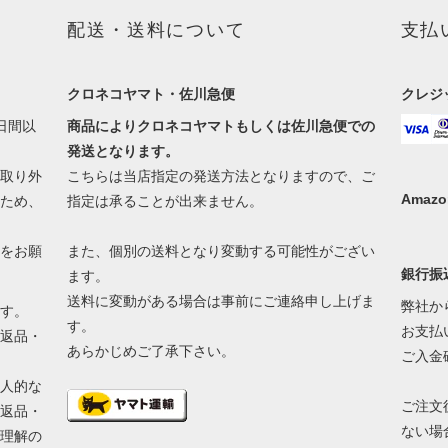
配送・送料について
支払
クロネコヤマト・佐川急便
クレジ
日間以
商品によりクロネコヤマトもしくは佐川急便での
発送となります。
取り外
こちらは当店指定の発送方法となりますので、ご
Amazo
ため、
指定は承ることが出来ません。
をお願
また、個別の送料となり変動する可能性がござい
銀行振
ます。
送料に変動がある場合は事前にご連絡申し上げま
弊社か
す。
す。
お支払
返品・
あらかじめご了承下さい。
ご入金
人的な
ご注文
返品・
ない場
理解の