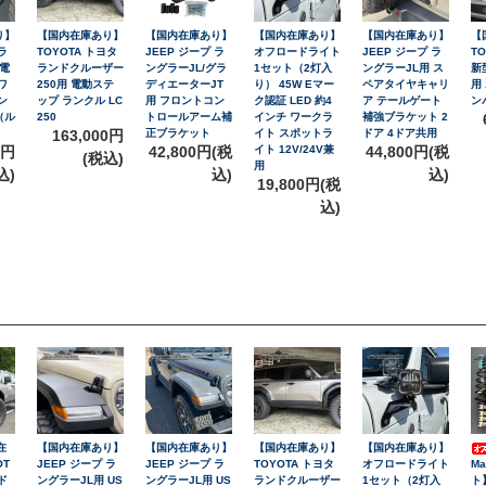
り】
【国内在庫あり】
【国内在庫あり】
【国内在庫あり】
【国内在庫あり】
【
ラ
TOYOTA トヨタ
JEEP ジープ ラ
オフロードライト
JEEP ジープ ラ
T
 電
ランドクルーザー
ングラーJL/グラ
1セット（2灯入
ングラーJL用 ス
新
ワ
250用 電動ステ
ディエーターJT
り） 45W Eマー
ペアタイヤキャリ
用
ン
ップ ランクル LC
用 フロントコン
ク認証 LED 約4
ア テールゲート
ン
（ル
250
トロールアーム補
インチ ワークラ
補強ブラケット 2
）
163,000円
正ブラケット
イト スポットラ
ドア 4ドア共用
0円
42,800円(税
イト 12V/24V兼
44,800円(税
(税込)
用
込)
込)
込)
19,800円(税
込)
在
【国内在庫あり】
【国内在庫あり】
【国内在庫あり】
【国内在庫あり】
OT
JEEP ジープ ラ
JEEP ジープ ラ
TOYOTA トヨタ
オフロードライト
M
ド
ングラーJL用 US
ングラーJL用 US
ランドクルーザー
1セット（2灯入
ト