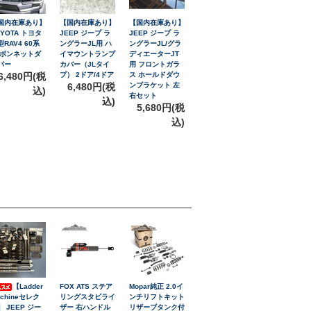
国内在庫あり】
【国内在庫あり】
【国内在庫あり】
OYOTA トヨタ
JEEP ジープ ラ
JEEP ジープ ラ
型RAV4 60系
ングラーJL用 ハ
ングラーJL/グラ
 ボンネットダ
イマウントランプ
ディエーターJT
パー
カバー（JLタイ
用 フロントガラ
6,480円(税
プ） 2ドア/4ドア
ス ホールドダウ
6,480円(税
ンブラケット 左
込)
右セット
込)
5,680円(税
込)
【Ladder
FOX ATS ステア
Mopar純正 2.0イ
achineセレク
リングスタビライ
ンチリフトキット
】 JEEP ジー
ザー 右ハンドル
リザーブタンク付