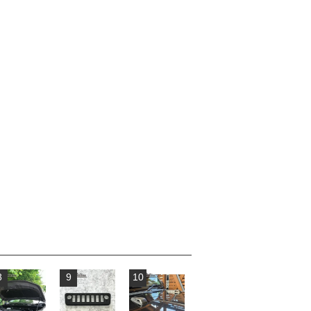
8
9
10