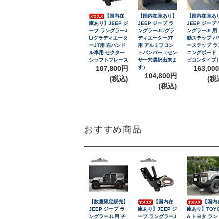
【国内在
【国内在庫あり】
【国内在庫あ
庫あり】JEEP ジ
JEEP ジープ ラ
JEEP ジープ 
ープ ラングラーJ
ングラーJL/グラ
ングラーJL用
L/グラディエータ
ディエーターJT
動ステップ パ
ーJT用 右ハンド
用 アルミフロン
ーステップ ラ
ル車用 セクター
トバンパー（セン
ニングボード
シャフトブレース
サー穴選択出来ま
ビコンタイプ
107,800円
す）
163,00
104,800円
(税込)
(税
(税込)
おすすめ商品
【数量限定販売】
【国内在
【国内
JEEP ジープ ラ
庫あり】JEEP ジ
庫あり】TOY
ングラーJL用 チ
ープ ラングラーJ
A トヨタ ラン