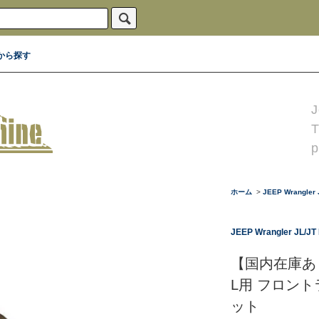
から探す
J
p
ホーム
>
JEEP Wrangler J
JEEP Wrangler JL/JT 
【国内在庫あり
L用 フロン
ット