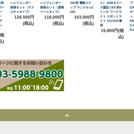
0用
ハイフェンダー
ハイフェンダー
250用 電動ステ
り） 45W Eマー
プ
パー
前後セット（テク
前後セット（塗装
ップ ランクル LC
ク認証 LED 約4
(1
ー
スチャタイプ）
ベースタイプ）
250
インチ ワークラ
チ
ー
128,500円
118,000円
163,000円
イト スポットラ
ッ
グ
イト 12V/24V兼
FA
(税込)
(税込)
(税込)
ン
用
S 
19,800円(税
FL
(税
込)
込)