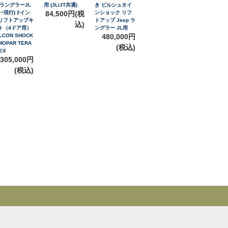
 ラングラーJL
用 (JL/JT共通)
き ビルシュタイ
8~現行) 2イン
84,500円(税
ンショック リフ
リフトアップキ
トアップ Jeep ラ
込)
ト（4ドア用）
ングラー JL用
LCON SHOCK
480,000円
MOPAR TERA
(税込)
EX
305,000円
(税込)