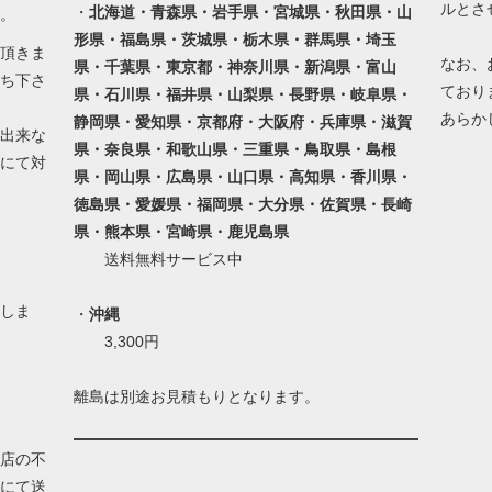
ルとさ
・
北海道・青森県・岩手県・宮城県・秋田県・山
。
形県・福島県・茨城県・栃木県・群馬県・埼玉
頂きま
なお、
県・千葉県・東京都・神奈川県・新潟県・富山
ち下さ
ており
県・石川県・福井県・山梨県・長野県・岐阜県・
あらか
静岡県・愛知県・京都府・大阪府・兵庫県・滋賀
出来な
県・奈良県・和歌山県・三重県・鳥取県・島根
にて対
県・岡山県・広島県・山口県・高知県・香川県・
徳島県・愛媛県・福岡県・大分県・佐賀県・長崎
県・熊本県・宮崎県・鹿児島県
送料無料サービス中
しま
・
沖縄
3,300円
離島は別途お見積もりとなります。
店の不
にて送