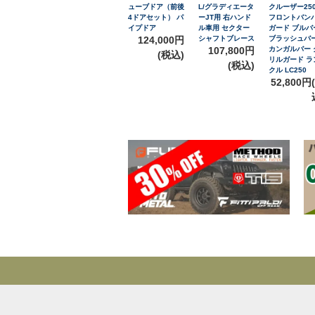
ューブドア（前後
L/グラディエータ
クルーザー25
4ドアセット） パ
ーJT用 右ハンド
フロントバン
イプドア
ル車用 セクター
ガード ブルバ
124,000円
シャフトブレース
ブラッシュバ
107,800円
カンガルバー 
(税込)
リルガード ラ
(税込)
クル LC250
52,800円