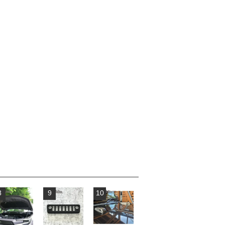
8
9
10