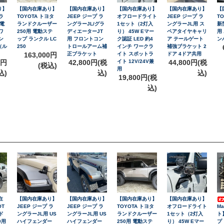
り】
【国内在庫あり】
【国内在庫あり】
【国内在庫あり】
【国内在庫あり】
【
ラ
TOYOTA トヨタ
JEEP ジープ ラ
オフロードライト
JEEP ジープ ラ
T
 電
ランドクルーザー
ングラーJL/グラ
1セット（2灯入
ングラーJL用 ス
新
ワ
250用 電動ステ
ディエーターJT
り） 45W Eマー
ペアタイヤキャリ
用
ン
ップ ランクル LC
用 フロントコン
ク認証 LED 約4
ア テールゲート
ン
（ル
250
トロールアーム補
インチ ワークラ
補強ブラケット 2
）
163,000円
正ブラケット
イト スポットラ
ドア 4ドア共用
0円
42,800円(税
イト 12V/24V兼
44,800円(税
(税込)
用
込)
込)
込)
19,800円(税
込)
在
【国内在庫あり】
【国内在庫あり】
【国内在庫あり】
【国内在庫あり】
OT
JEEP ジープ ラ
JEEP ジープ ラ
TOYOTA トヨタ
オフロードライト
M
ド
ングラーJL用 US
ングラーJL用 US
ランドクルーザー
1セット（2灯入
ト
0用
ハイフェンダー
ハイフェンダー
250用 電動ステ
り） 45W Eマー
プ