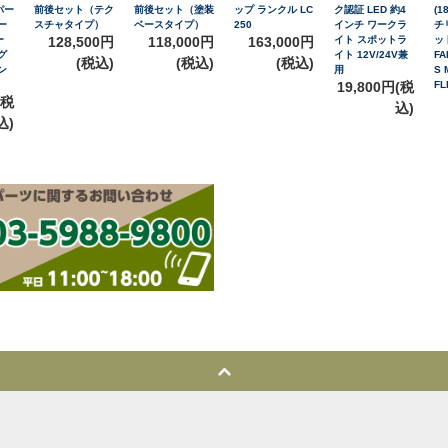
パー
前後セット（テク
前後セット（塗装
ップ ランクル LC
ク認証 LED 約4
(1
ー
スチャタイプ）
ベースタイプ）
250
インチ ワークラ
チ
ー
128,500円
118,000円
163,000円
イト スポットラ
ッ
グ
イト 12V/24V兼
FA
(税込)
(税込)
(税込)
ン
用
S 
19,800円(税
FL
(税
込)
込)