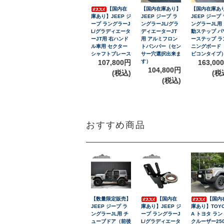
【国内在
【国内在庫あり】
【国内在庫あ
庫あり】JEEP ジ
JEEP ジープ ラ
JEEP ジープ 
ープ ラングラーJ
ングラーJL/グラ
ングラーJL用
L/グラディエータ
ディエーターJT
動ステップ パ
ーJT用 右ハンド
用 アルミフロン
ーステップ ラ
ル車用 セクター
トバンパー（セン
ニングボード
シャフトブレース
サー穴選択出来ま
ビコンタイプ
107,800円
す）
163,00
104,800円
(税込)
(税
(税込)
おすすめ商品
【数量限定販売】
【国内在
【国内
JEEP ジープ ラ
庫あり】JEEP ジ
庫あり】TOY
ングラーJL用 チ
ープ ラングラーJ
A トヨタ ラン
ューブドア（前後
L/グラディエータ
クルーザー25