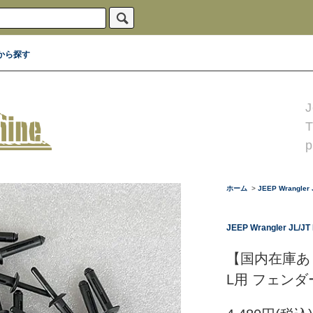
から探す
J
p
ホーム
>
JEEP Wrangler J
JEEP Wrangler JL/JT 
【国内在庫あり
L用 フェンダ