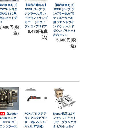
国内在庫あり】
【国内在庫あり】
【国内在庫あり】
OYOTA トヨタ
JEEP ジープ ラ
JEEP ジープ ラ
型RAV4 60系
ングラーJL用 ハ
ングラーJL/グラ
 ボンネットダ
イマウントランプ
ディエーターJT
パー
カバー（JLタイ
用 フロントウイ
6,480円(税
プ） 2ドア/4ドア
ンドウ ホールド
6,480円(税
ダウンブラケット
込)
左右セット
込)
5,680円(税
込)
【Ladder
FOX ATS ステア
Mopar純正 2.0イ
achineセレク
リングスタビライ
ンチリフトキット
】 JEEP ジー
ザー 右ハンドル
リザーブタンク付
 ラングラーJL
用 (JL/JT共通)
き ビルシュタイ