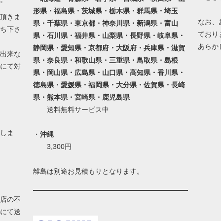
形県・福島県・茨城県・栃木県・群馬県・埼玉
頂きま
なお、
県・千葉県・東京都・神奈川県・新潟県・富山
ち下さ
ており
県・石川県・福井県・山梨県・長野県・岐阜県・
あらか
静岡県・愛知県・京都府・大阪府・兵庫県・滋賀
出来な
県・奈良県・和歌山県・三重県・鳥取県・島根
にて対
県・岡山県・広島県・山口県・高知県・香川県・
徳島県・愛媛県・福岡県・大分県・佐賀県・長崎
県・熊本県・宮崎県・鹿児島県
送料無料サービス中
しま
・
沖縄
3,300円
離島は別途お見積もりとなります。
店の不
にて送