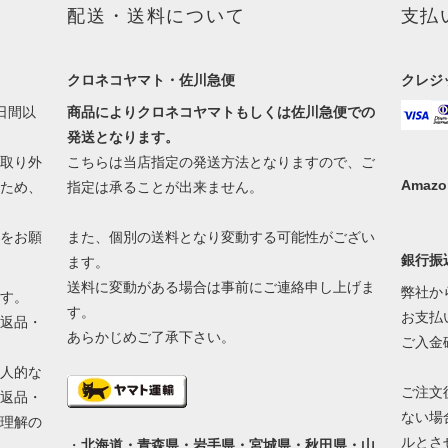
配送・送料について
支払
クロネコヤマト・佐川急便
クレジ
日間以
商品によりクロネコヤマトもしくは佐川急便での
発送となります。
取り外
こちらは当店指定の発送方法となりますので、ご
Amazo
ため、
指定は承ることが出来ません。
をお願
また、個別の送料となり変動する可能性がござい
銀行振
ます。
送料に変動がある場合は事前にご連絡申し上げま
弊社か
す。
す。
お支払
返品・
あらかじめご了承下さい。
ご入金
人的な
ご注文
返品・
ない場
理解の
ルとさ
・
北海道・青森県・岩手県・宮城県・秋田県・山
。