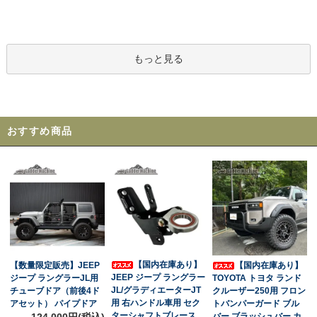
もっと見る
おすすめ商品
【国内在庫あり】
【数量限定販売】JEEP
【国内在庫あり】
JEEP ジープ ラングラー
ジープ ラングラーJL用
TOYOTA トヨタ ランド
JL/グラディエーターJT
チューブドア（前後4ド
クルーザー250用 フロン
用 右ハンドル車用 セク
アセット） パイプドア
トバンパーガード ブル
ターシャフトブレース
124,000円(税込)
バー ブラッシュバー カ