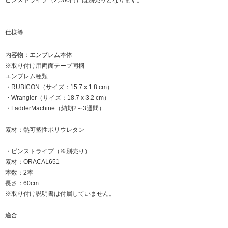
ピンストライプ（2,500円）は別売りとなります。
仕様等
内容物：エンブレム本体
※取り付け用両面テープ同梱
エンブレム種類
・RUBICON（サイズ：15.7 x 1.8 cm）
・Wrangler（サイズ：18.7 x 3.2 cm）
・LadderMachine（納期2～3週間）
素材：熱可塑性ポリウレタン
・ピンストライプ（※別売り）
素材：ORACAL651
本数：2本
長さ：60cm
※取り付け説明書は付属していません。
適合