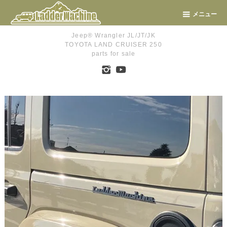
メニュー
Jeep® Wrangler JL/JT/JK
TOYOTA LAND CRUISER 250
parts for sale