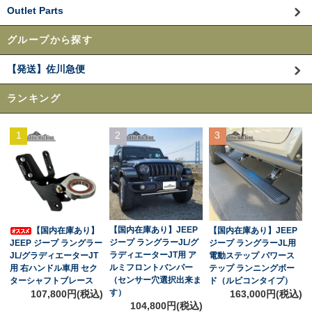
Outlet Parts
グループから探す
【発送】佐川急便
ランキング
1
2
3
【国内在庫あり】JEEP
【国内在庫あり】
【国内在庫あり】JEEP
ジープ ラングラーJL/グ
JEEP ジープ ラングラー
ジープ ラングラーJL用
ラディエーターJT用 ア
JL/グラディエーターJT
電動ステップ パワース
ルミフロントバンパー
用 右ハンドル車用 セク
テップ ランニングボー
（センサー穴選択出来ま
ターシャフトブレース
ド（ルビコンタイプ）
す）
107,800円(税込)
163,000円(税込)
104,800円(税込)