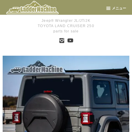
メニュー
Jeep® Wrangler JL/JT/JK
TOYOTA LAND CRUISER 250
parts for sale