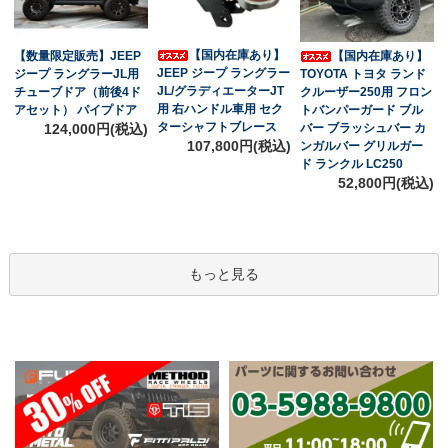
【国内在庫あり】
【数量限定販売】JEEP
【国内在庫あり】
JEEP ジープ ラングラー
ジープ ラングラーJL用
TOYOTA トヨタ ランド
JL/グラディエーターJT
チューブドア（前後4ド
クルーザー250用 フロン
用 右ハンドル車用 セク
アセット） パイプドア
トバンパーガード ブル
ターシャフトブレース
124,000円(税込)
バー ブラッシュバー カ
107,800円(税込)
ンガルバー グリルガー
ド ランクル LC250
52,800円(税込)
もっと見る