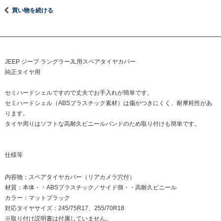
買い物を続ける
JEEP ジープ ラングラーJL用スペアタイヤカバー
純正タイヤ用
セミハードシェルですので丈夫でお手入れが簡単です。
セミハードシェル（ABSプラスチック素材）は傷がつきにくく、耐摩耗性があ
ります。
タイヤ周りはソフトな高耐久ビニールバンドのため取り付けも簡単です。
仕様等
内容物：スペアタイヤカバー（リアカメラ穴付）
材質：本体・・ABSプラスチック／サイド側・・高耐久ビニール
カラー：マットブラック
対応タイヤサイズ：245/75R17、255/70R18
※取り付け説明書は付属していません。