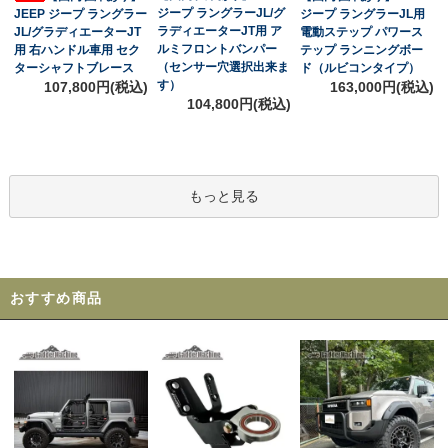
ジープ ラングラーJL/グ
JEEP ジープ ラングラー
ジープ ラングラーJL用
ラディエーターJT用 ア
JL/グラディエーターJT
電動ステップ パワース
ルミフロントバンパー
用 右ハンドル車用 セク
テップ ランニングボー
（センサー穴選択出来ま
ターシャフトブレース
ド（ルビコンタイプ）
す）
107,800円(税込)
163,000円(税込)
104,800円(税込)
もっと見る
おすすめ商品