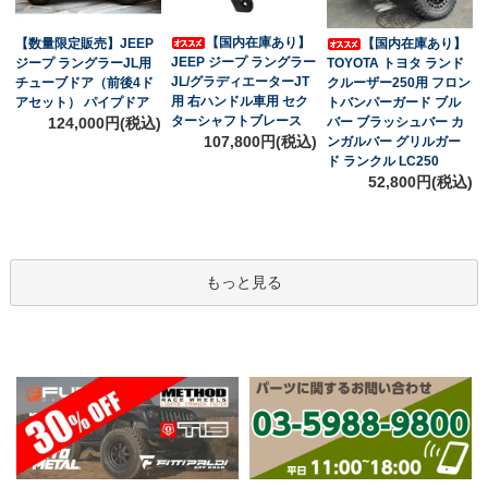
【国内在庫あり】
【数量限定販売】JEEP
【国内在庫あり】
JEEP ジープ ラングラー
ジープ ラングラーJL用
TOYOTA トヨタ ランド
JL/グラディエーターJT
チューブドア（前後4ド
クルーザー250用 フロン
用 右ハンドル車用 セク
アセット） パイプドア
トバンパーガード ブル
ターシャフトブレース
124,000円(税込)
バー ブラッシュバー カ
107,800円(税込)
ンガルバー グリルガー
ド ランクル LC250
52,800円(税込)
もっと見る