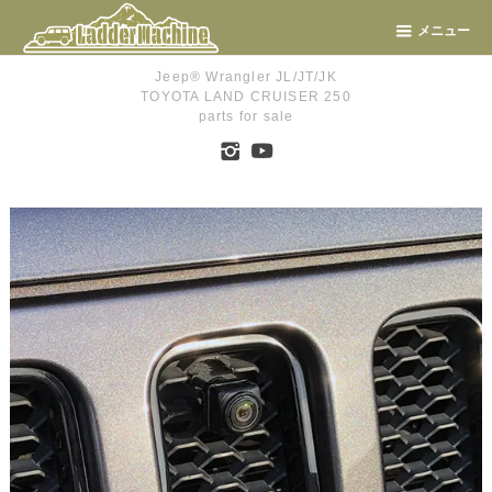
メニュー
Jeep® Wrangler JL/JT/JK
TOYOTA LAND CRUISER 250
parts for sale