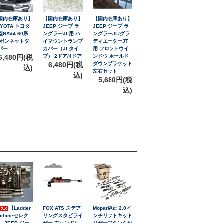
国内在庫あり】
【国内在庫あり】
【国内在庫あり】
OYOTA トヨタ
JEEP ジープ ラ
JEEP ジープ ラ
型RAV4 60系
ングラーJL用 ハ
ングラーJL/グラ
 ボンネットダ
イマウントランプ
ディエーターJT
パー
カバー（JLタイ
用 フロントウイ
6,480円(税
プ） 2ドア/4ドア
ンドウ ホールド
6,480円(税
ダウンブラケット
込)
左右セット
込)
5,680円(税
込)
【Ladder
FOX ATS ステア
Mopar純正 2.0イ
achineセレク
リングスタビライ
ンチリフトキット
】 JEEP ジー
ザー 右ハンドル
リザーブタンク付