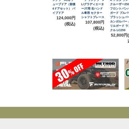
ューブドア（前後
L/グラディエータ
クルーザー25
4ドアセット） パ
ーJT用 右ハンド
フロントバン
イプドア
ル車用 セクター
ガード ブルバ
124,000円
シャフトブレース
ブラッシュバ
107,800円
カンガルバー 
(税込)
リルガード ラ
(税込)
クル LC250
52,800円