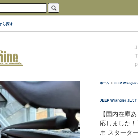
から探す
J
p
ホーム
>
JEEP Wrangler J
JEEP Wrangler JL/JT I
【国内在庫あ
応しました！】
用 スターターキッ