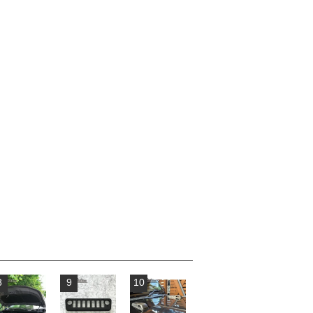
8
9
10