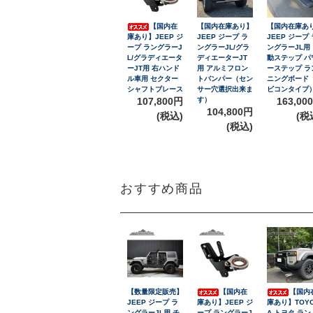
【国内在
【国内在庫あり】
【国内在庫あ
庫あり】JEEP ジ
JEEP ジープ ラ
JEEP ジープ 
ープ ラングラーJ
ングラーJL/グラ
ングラーJL用
L/グラディエータ
ディエーターJT
動ステップ パ
ーJT用 右ハンド
用 アルミフロン
ーステップ ラ
ル車用 セクター
トバンパー（セン
ニングボード
シャフトブレース
サー穴選択出来ま
ビコンタイプ
107,800円
す）
163,00
104,800円
(税込)
(税
(税込)
おすすめ商品
【数量限定販売】
【国内在
【国内
JEEP ジープ ラ
庫あり】JEEP ジ
庫あり】TOY
ングラーJL用 チ
ープ ラングラーJ
A トヨタ ラン