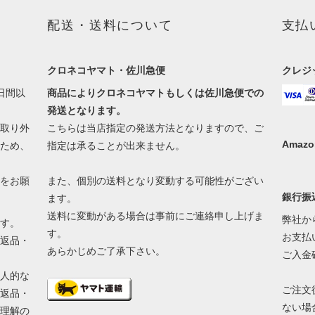
配送・送料について
支払
クロネコヤマト・佐川急便
クレジ
日間以
商品によりクロネコヤマトもしくは佐川急便での
発送となります。
取り外
こちらは当店指定の発送方法となりますので、ご
Amazo
ため、
指定は承ることが出来ません。
をお願
また、個別の送料となり変動する可能性がござい
銀行振
ます。
送料に変動がある場合は事前にご連絡申し上げま
弊社か
す。
す。
お支払
返品・
あらかじめご了承下さい。
ご入金
人的な
ご注文
返品・
ない場
理解の