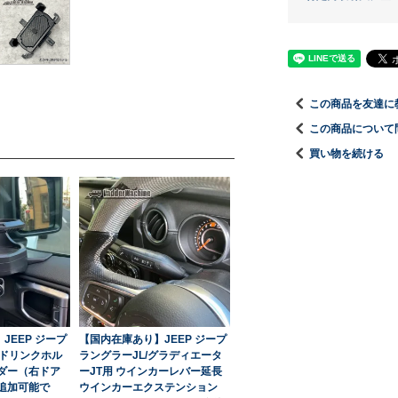
この商品を友達に
品
この商品について
買い物を続ける
JEEP ジープ
【国内在庫あり】JEEP ジープ
 ドリンクホル
ラングラーJL/グラディエータ
ルダー（右ドア
ーJT用 ウインカーレバー延長
追加可能で
ウインカーエクステンション