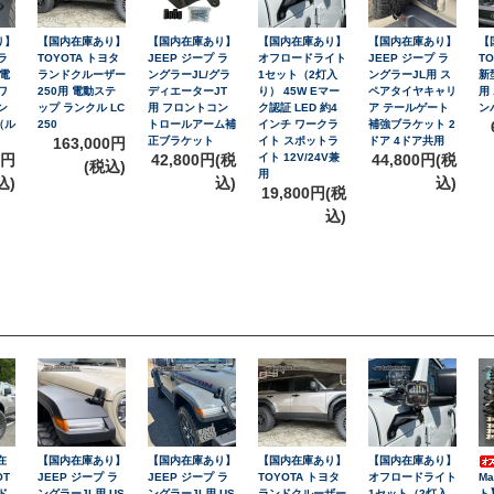
り】
【国内在庫あり】
【国内在庫あり】
【国内在庫あり】
【国内在庫あり】
【
ラ
TOYOTA トヨタ
JEEP ジープ ラ
オフロードライト
JEEP ジープ ラ
T
 電
ランドクルーザー
ングラーJL/グラ
1セット（2灯入
ングラーJL用 ス
新
ワ
250用 電動ステ
ディエーターJT
り） 45W Eマー
ペアタイヤキャリ
用
ン
ップ ランクル LC
用 フロントコン
ク認証 LED 約4
ア テールゲート
ン
（ル
250
トロールアーム補
インチ ワークラ
補強ブラケット 2
）
163,000円
正ブラケット
イト スポットラ
ドア 4ドア共用
0円
42,800円(税
イト 12V/24V兼
44,800円(税
(税込)
用
込)
込)
込)
19,800円(税
込)
在
【国内在庫あり】
【国内在庫あり】
【国内在庫あり】
【国内在庫あり】
OT
JEEP ジープ ラ
JEEP ジープ ラ
TOYOTA トヨタ
オフロードライト
M
ド
ングラーJL用 US
ングラーJL用 US
ランドクルーザー
1セット（2灯入
ト