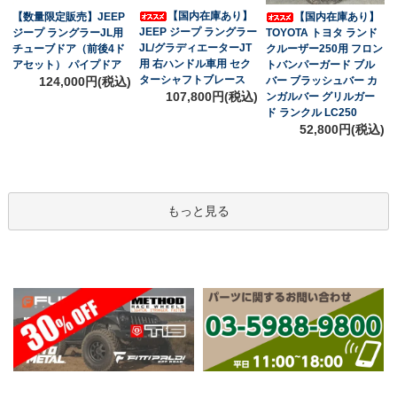
【国内在庫あり】
【数量限定販売】JEEP
【国内在庫あり】
JEEP ジープ ラングラー
ジープ ラングラーJL用
TOYOTA トヨタ ランド
JL/グラディエーターJT
チューブドア（前後4ド
クルーザー250用 フロン
用 右ハンドル車用 セク
アセット） パイプドア
トバンパーガード ブル
ターシャフトブレース
124,000円(税込)
バー ブラッシュバー カ
107,800円(税込)
ンガルバー グリルガー
ド ランクル LC250
52,800円(税込)
もっと見る