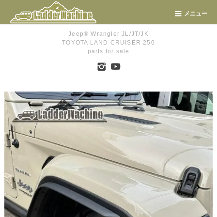
メニュー
Jeep® Wrangler JL/JT/JK
TOYOTA LAND CRUISER 250
parts for sale